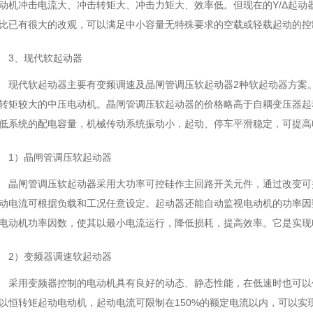
动机冲击电流大、冲击转矩大、冲击力矩大、效率低。但现在的Y/Δ起
比已有很大的改观，可以满足中小容量无特殊要求的空载或轻载起动的
3、现代软起动器
现代软起动器主要有变频调速及晶闸管调压软起动器2种软起动器方案
转矩较大的中压电动机。晶闸管调压软起动器的价格略高于自耦变压器起
低系统的配电容量，机械传动系统振动小，起动、停车平滑稳定，可提
1）晶闸管调压软起动器
晶闸管调压软起动器采用大功率可控硅作主回路开关元件，通过改变可
动电流可根据负载和工况任意设定。起动器还能自动监视电动机的功率因
电动机功率因数，使其以最小电流运行，降低损耗，提高效率。它是实
2）变频器调速软起动器
采用变频器控制的电动机具有良好的动态、静态性能，在低速时也可以
以恒转矩起动电动机，起动电流可限制在150%的额定电流以内，可以