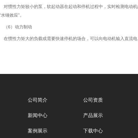
对惯性力矩较小的泵，软起动器在起动和停机过程中，实时检测电动机
“水锤效应”。
（6）动力制动
在惯性力矩大的负载或需要快速停机的场合，可以向电动机输入直流电
公司简介
公司资质
新闻中心
产品展示
案例展示
下载中心