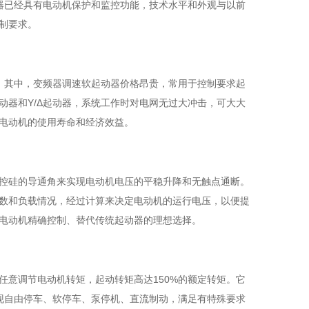
动器已经具有电动机保护和监控功能，技术水平和外观与以前
控制要求。
。其中，变频器调速软起动器价格昂贵，常用于控制要求起
动器和Y/Δ起动器，系统工作时对电网无过大冲击，可大大
高电动机的使用寿命和经济效益。
控硅的导通角来实现电动机电压的平稳升降和无触点通断。
数和负载情况，经过计算来决定电动机的运行电压，以便提
现电动机精确控制、替代传统起动器的理想选择。
任意调节电动机转矩，起动转矩高达150%的额定转矩。它
实现自由停车、软停车、泵停机、直流制动，满足有特殊要求